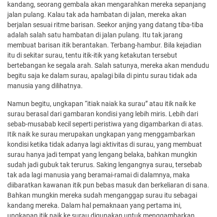
kandang, seorang gembala akan mengarahkan mereka sepanjang
jalan pulang. Kalau tak ada hambatan di jalan, mereka akan
berjalan sesuai ritme barisan. Seekor anjing yang datang tiba-tiba
adalah salah satu hambatan di jalan pulang. Itu tak jarang
membuat barisan itik berantakan. Terbang-hambur. Bila kejadian
itu di sekitar surau, tentu itik-itik yang ketakutan tersebut
bertebangan ke segala arah. Salah satunya, mereka akan mendudu
begitu saja ke dalam surau, apalagi bila di pintu surau tidak ada
manusia yang dilihatnya.
Namun begitu, ungkapan “itiak naiak ka surau” atau itik naik ke
surau berasal dari gambaran kondisi yang lebih miris. Lebih dari
sebab-musabab kecil seperti peristiwa yang digambarkan di atas.
Itik naik ke surau merupakan ungkapan yang menggambarkan
kondisi ketika tidak adanya lagi aktivitas di surau, yang membuat
surau hanya jadi tempat yang lengang belaka, bahkan mungkin
sudah jadi gubuk tak terurus. Saking lengangnya surau, tersebab
tak ada lagi manusia yang beramai-ramai di dalamnya, maka
diibaratkan kawanan itik pun bebas masuk dan berkeliaran di sana.
Bahkan mungkin mereka sudah menganggap surau itu sebagai
kandang mereka. Dalam hal pemaknaan yang pertama ini,
ungkapan itik naik ke surau digunakan untuk menggambarkan