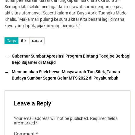
Itulah pemaknaan dasar dari ungkapan “itiak naiak ka surau”.
Semoga kita selalu menjaga dan merawat surau dengan segala
aktivitas utamanya. Seperti kalam dari Buya Apria Tuangku Mudo
Khalis, “
Maka mari pulang ke surau kita! Kita benahi lagi, dimana
kayu yang lapuk, pijakan yang beranjak.”
Tags
itik
surau
←
Gubernur Sumbar Apresiasi Program Bintang Toedjoe Berbagi
Bejo Sujamer di Masjid
→
Menduniakan Silek Lewat Musyawarah Tuo Silek, Taman
Budaya Sumbar Segera Gelar MTS 2022 di Payakumbuh
Leave a Reply
Your email address will not be published.
Required fields
are marked
*
Comment
*