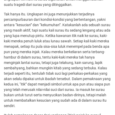
suatu tragedi dari surau yang ditinggalkan.
Tak hanya itu. Ungkapan ini juga menunjukkan terjadinya
percampurbauran dari kondisi-kondisi yang bertentangan, yakni
antara “kesucian” dan “kekumuhan”. Katakanlah ada sebuah surau
yang masih aktif, tapi suatu kali surau itu sedang lengang atau ada
yang lupa menutup pintu. Ketika kawanan itik naik ke surau, kaki-
kaki mereka penuh luluk atau lunau sawah. Setiap kali kaki mereka
menapak, setiap itu pula sisa-sisa luluk menempel pada benda apa
pun yang mereka injak. Kalau mereka berkeliaran serta terbang-
hambur di dalam surau, tentu kaki-kaki mereka tak hanya
menginjak lantai surau, tetapi juga telakung, kain sarung, lapik
sembahyang, bahkan mungkin kitab yang sedang terbuka. Kalau
terjadi seperti itu, tentulah tidak suci lagi perkakas-perkakas yang
akan selalu dipakai untuk ibadah tersebut. Dalam pemaknaan yang
kedua ini, “itik” dapat menjadi simbol untuk apa pun atau siapa pun
yang telah merusak nilai-nilai suci dari surau. Ia masuk ke surau
bukan untuk turut-serta menyucikan badan-dirinya, tetapi malah
untuk membatalkan kesucian yang sudah ada di dalam surau itu
sendiri.