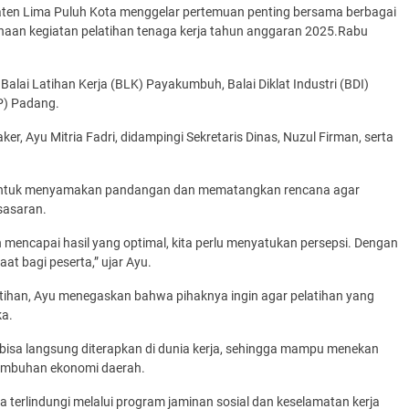
paten Lima Puluh Kota menggelar pertemuan penting bersama berbagai
an kegiatan pelatihan tenaga kerja tahun anggaran 2025.Rabu
 Balai Latihan Kerja (BLK) Payakumbuh, Balai Diklat Industri (BDI)
P) Padang.
er, Ayu Mitria Fadri, didampingi Sekretaris Dinas, Nuzul Firman, serta
 untuk menyamakan pandangan dan mematangkan rencana agar
 sasaran.
 mencapai hasil yang optimal, kita perlu menyatukan persepsi. Dengan
at bagi peserta,” ujar Ayu.
ihan, Ayu menegaskan bahwa pihaknya ingin agar pelatihan yang
ka.
bisa langsung diterapkan di dunia kerja, sehingga mampu menekan
tumbuhan ekonomi daerah.
uga terlindungi melalui program jaminan sosial dan keselamatan kerja