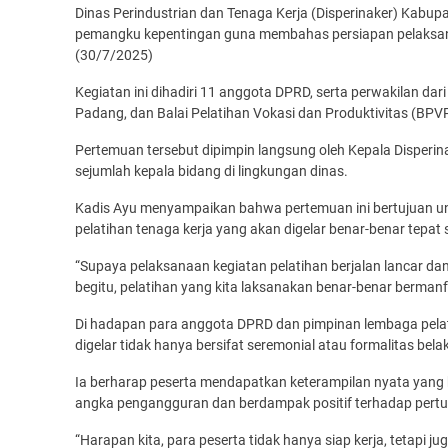
Dinas Perindustrian dan Tenaga Kerja (Disperinaker) Kabu
pemangku kepentingan guna membahas persiapan pelaksana
(30/7/2025)
Kegiatan ini dihadiri 11 anggota DPRD, serta perwakilan dari
Padang, dan Balai Pelatihan Vokasi dan Produktivitas (BPV
Pertemuan tersebut dipimpin langsung oleh Kepala Disperinak
sejumlah kepala bidang di lingkungan dinas.
Kadis Ayu menyampaikan bahwa pertemuan ini bertujuan
pelatihan tenaga kerja yang akan digelar benar-benar tepat
“Supaya pelaksanaan kegiatan pelatihan berjalan lancar dan
begitu, pelatihan yang kita laksanakan benar-benar bermanfa
Di hadapan para anggota DPRD dan pimpinan lembaga pelat
digelar tidak hanya bersifat seremonial atau formalitas bela
Ia berharap peserta mendapatkan keterampilan nyata yang 
angka pengangguran dan berdampak positif terhadap per
“Harapan kita, para peserta tidak hanya siap kerja, tetapi j