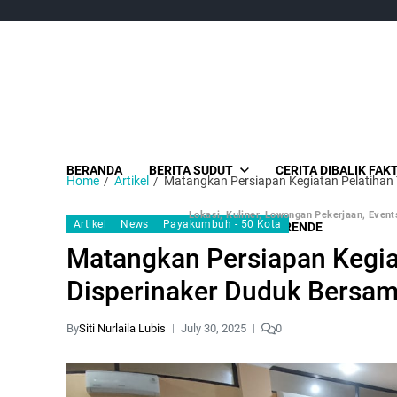
BERANDA
BERITA SUDUT
CERITA DIBALIK FAK
Home
Artikel
Matangkan Persiapan Kegiatan Pelatihan
Lokasi, Kuliner, Lowongan Pekerjaan, Events
Artikel
News
Payakumbuh - 50 Kota
SUDUT MEDIA GROUP
ENSE GARENDE
Matangkan Persiapan Kegiat
Disperinaker Duduk Bersa
By
Siti Nurlaila Lubis
July 30, 2025
0