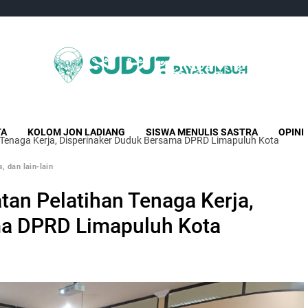
Sudut Payakumbuh
Creative Independent Media
TA
KOLOM JON LADIANG
SISWA MENULIS SASTRA
OPINI
 Tenaga Kerja, Disperinaker Duduk Bersama DPRD Limapuluh Kota
, dan lain-lain
an Pelatihan Tenaga Kerja,
ma DPRD Limapuluh Kota