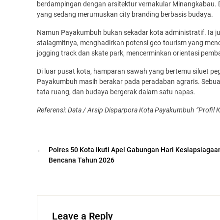
berdampingan dengan arsitektur vernakular Minangkabau. Di 
yang sedang merumuskan city branding berbasis budaya.
Namun Payakumbuh bukan sekadar kota administratif. Ia jug
stalagmitnya, menghadirkan potensi geo-tourism yang menonj
jogging track dan skate park, mencerminkan orientasi pemb
Di luar pusat kota, hamparan sawah yang bertemu siluet
Payakumbuh masih berakar pada peradaban agraris. Sebuah k
tata ruang, dan budaya bergerak dalam satu napas.
Referensi: Data / Arsip Disparpora Kota Payakumbuh ”Profil
←
Polres 50 Kota Ikuti Apel Gabungan Hari Kesiapsiagaa
Bencana Tahun 2026
Leave a Reply