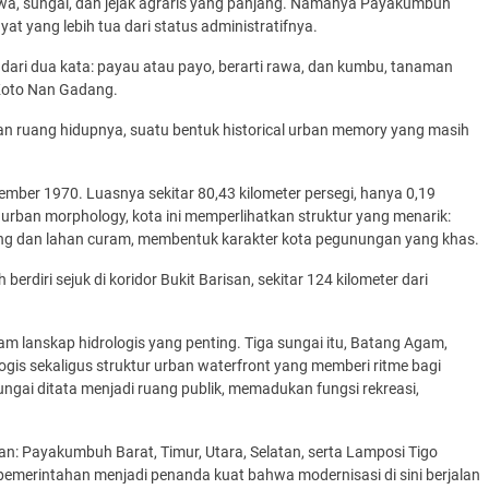
rawa, sungai, dan jejak agraris yang panjang. Namanya Payakumbuh
at yang lebih tua dari status administratifnya.
ari dua kata: payau atau payo, berarti rawa, dan kumbu, tanaman
Koto Nan Gadang.
n ruang hidupnya, suatu bentuk historical urban memory yang masih
mber 1970. Luasnya sekitar 80,43 kilometer persegi, hanya 0,19
urban morphology, kota ini memperlihatkan struktur yang menarik:
ang dan lahan curam, membentuk karakter kota pegunungan yang khas.
rdiri sejuk di koridor Bukit Barisan, sekitar 124 kilometer dari
m lanskap hidrologis yang penting. Tiga sungai itu, Batang Agam,
is sekaligus struktur urban waterfront yang memberi ritme bagi
gai ditata menjadi ruang publik, memadukan fungsi rekreasi,
an: Payakumbuh Barat, Timur, Utara, Selatan, serta Lamposi Tigo
pemerintahan menjadi penanda kuat bahwa modernisasi di sini berjalan