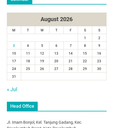
August 2026
M
T
W
T
F
S
S
1
2
3
4
5
6
7
8
9
10
11
12
13
14
15
16
17
18
19
20
21
22
23
24
25
26
27
28
29
30
31
« Jul
Head Office
Jl. Imam Bonjol, Kel. Tanjung Gadang, Kec.