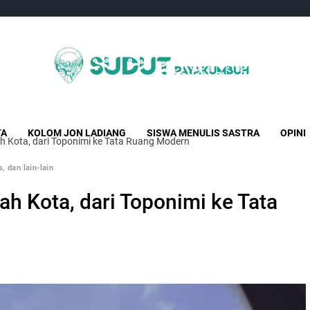
Sudut Payakumbuh
Creative Independent Media
TA
KOLOM JON LADIANG
SISWA MENULIS SASTRA
OPINI
 Kota, dari Toponimi ke Tata Ruang Modern
, dan lain-lain
 Kota, dari Toponimi ke Tata