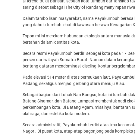
Di lereng Bukit Barisan, sebuah kota tumbuh dari lanskap 
sering disebut sebagai The City of Randang menyimpan riway
Dalam tambo lisan masyarakat, nama Payakumbuh berasal d
yang dahulu tumbuh lebat di kawasan berawa Kenagarian 
Toponimi ini merekam hubungan ekologis antara manusia da
bertahan dalam identitas kota.
Secara resmi Payakumbuh berdiri sebagai kota pada 17 Dese
persen dari wilayah Sumatra Barat. Namun dalam kerangka 
bentang dataran mendominasi, diselingi kontur bergelomb
Pada elevasi 514 meter di atas permukaan laut, Payakumbuh be
Padang, sekaligus menjadi gerbang utara menuju Riau.
Sebagai bagian dari Luhak Nan Bungsu, kota ini tumbuh dala
Batang Sinamar, dan Batang Lampasi membentuk nadi ekolog
perkembangan kota. Di Batang Agam, misalnya, bantaran sun
olahraga, dan estetika kota modern.
Secara administratif, Payakumbuh terdiri atas lima kecamat
Nagori. Di pusat kota, atap-atap bagonjong pada kompleks 