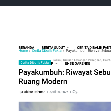
BERANDA
BERITA SUDUT
CERITA DIBALIK FAK
Home
Cerita Dibalik Fakta
Payakumbuh: Riwayat Sebuah
Lokasi, Kuliner, Lowongan Pekerjaan, Events
Cerita Dibalik Fakta
SUDUT MEDIA GROUP
ENSE GARENDE
Payakumbuh: Riwayat Sebuah
Ruang Modern
By
Habibur Rahman
April 26, 2026
0