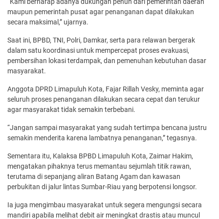
“Kami berharap adanya dukungan penuh dari pemerintah daerah
maupun pemerintah pusat agar penanganan dapat dilakukan
secara maksimal,” ujarnya.
Saat ini, BPBD, TNI, Polri, Damkar, serta para relawan bergerak
dalam satu koordinasi untuk mempercepat proses evakuasi,
pembersihan lokasi terdampak, dan pemenuhan kebutuhan dasar
masyarakat.
Anggota DPRD Limapuluh Kota, Fajar Rillah Vesky, meminta agar
seluruh proses penanganan dilakukan secara cepat dan terukur
agar masyarakat tidak semakin terbebani.
“Jangan sampai masyarakat yang sudah tertimpa bencana justru
semakin menderita karena lambatnya penanganan,” tegasnya.
Sementara itu, Kalaksa BPBD Limapuluh Kota, Zaimar Hakim,
mengatakan pihaknya terus memantau sejumlah titik rawan,
terutama di sepanjang aliran Batang Agam dan kawasan
perbukitan di jalur lintas Sumbar-Riau yang berpotensi longsor.
Ia juga mengimbau masyarakat untuk segera mengungsi secara
mandiri apabila melihat debit air meningkat drastis atau muncul