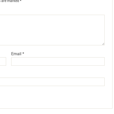
ds are marked
*
Email
*