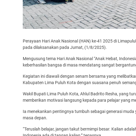
Perayaan Hari Anak Nasional (HAN) ke-41 2025 di Limapulu
pada dilaksanakan pada Jumat, (1/8/2025).
Mengusung tema Hari Anak Nasional “Anak Hebat, Indonesi
keberhasilan bangsa di masa mendatang sangat bergantung 
Kegiatan ini diawali dengan senam bersama yang melibatkan
Kabupaten Lima Puluh Kota dengan suasana penuh semang
Wakil Bupati Lima Puluh Kota, Ahlul Badrito Resha, yang 
memberikan motivasi langsung kepada para pelajar yang m
Ia menekankan pentingnya tumbuh sebagai generasi muda yan
masa depan.
“Teruslah belajar, jangan takut bermimpi besar. Kalian adal
Indonesia ada di tangan kalian,” tegasnya.