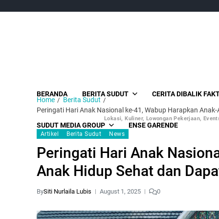
BERANDA
BERITA SUDUT
CERITA DIBALIK FAK
Home
Berita Sudut
Peringati Hari Anak Nasional ke-41, Wabup Harapkan Anak
Lokasi, Kuliner, Lowongan Pekerjaan, Events
SUDUT MEDIA GROUP
ENSE GARENDE
Artikel
Berita Sudut
News
Peringati Hari Anak Nasion
Anak Hidup Sehat dan Dapa
By
Siti Nurlaila Lubis
August 1, 2025
0