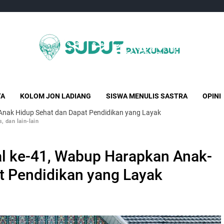
Sudut Payakumbuh
Creative Independent Media
TA
KOLOM JON LADIANG
SISWA MENULIS SASTRA
OPINI
-Anak Hidup Sehat dan Dapat Pendidikan yang Layak
, dan lain-lain
al ke-41, Wabup Harapkan Anak-
t Pendidikan yang Layak