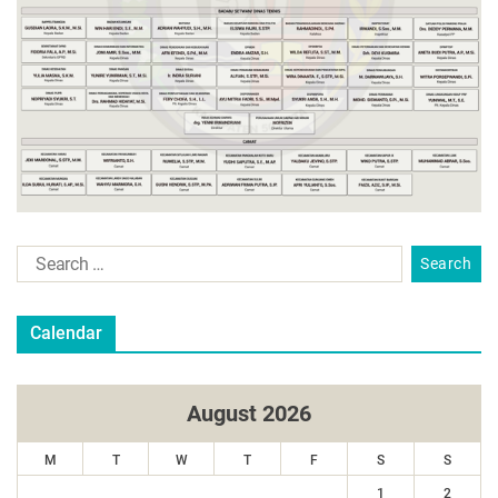
Calendar
August 2026
M
T
W
T
F
S
S
1
2