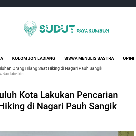
Sudut Payakumbuh
Creative Independent Media
TA
KOLOM JON LADIANG
SISWA MENULIS SASTRA
OPINI
han Orang Hilang Saat Hiking di Nagari Pauh Sangik
, dan lain-lain
luh Kota Lakukan Pencarian
Hiking di Nagari Pauh Sangik