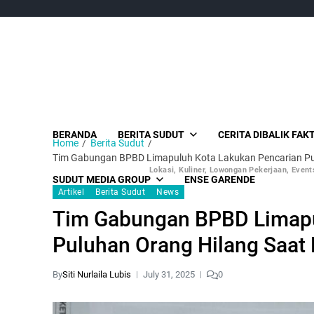
BERANDA
BERITA SUDUT
CERITA DIBALIK FAK
Home
Berita Sudut
Tim Gabungan BPBD Limapuluh Kota Lakukan Pencarian Pulu
Lokasi, Kuliner, Lowongan Pekerjaan, Events
SUDUT MEDIA GROUP
ENSE GARENDE
Artikel
Berita Sudut
News
Tim Gabungan BPBD Limapu
Puluhan Orang Hilang Saat 
By
Siti Nurlaila Lubis
July 31, 2025
0