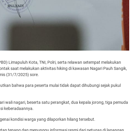
) Limapuluh Kota, TNI, Polri, serta relawan setempat melakukan
ontak saat melakukan aktivitas hiking di kawasan Nagari Pauh Sangik,
is (31/7/2025) sore.
utkan bahwa para peserta mulai tidak dapat dihubungi sejak pukul
i wali nagari, beserta satu perangkat, dua kepala jorong, tiga pemuda
si keberadaannya.
genai kondisi warga yang dilaporkan hilang tersebut.
ap tenang dan menunggu informasi resmi dari petugas di lapangan.