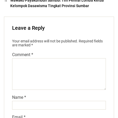
→
Wawako Payakumbuh Sambut Tim Penilai Lomba Ketua
Kelompok Dasawisma Tingkat Provinsi Sumbar
Leave a Reply
Your email address will not be published.
Required fields
are marked
*
Comment
*
Name
*
Email
*