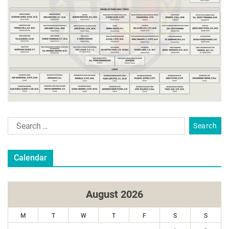
Calendar
August 2026
M
T
W
T
F
S
S