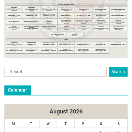
Calendar
August 2026
M
T
W
T
F
S
S