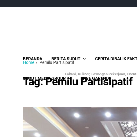
BERANDA
BERITA SUDUT
CERITA DIBALIK FAK
Home
Pemilu Partisipatif
Lokasi, Kuliner, Lowongan Pekerjaan, Events
Tag:
Pemilu Partisipatif
SUDUT MEDIA GROUP
ENSE GARENDE