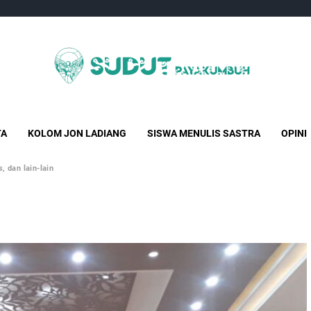
Sudut Payakumbuh
Creative Independent Media
TA
KOLOM JON LADIANG
SISWA MENULIS SASTRA
OPINI
, dan lain-lain