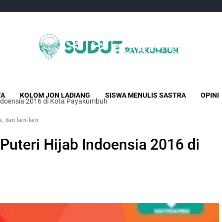
Sudut Payakumbuh
Creative Independent Media
TA
KOLOM JON LADIANG
SISWA MENULIS SASTRA
OPINI
Indoensia 2016 di Kota Payakumbuh
, dan lain-lain
uteri Hijab Indoensia 2016 di