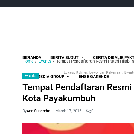
BERANDA
BERITA SUDUT
CERITA DIBALIK FAK
Home
Events
Tempat Pendaftaran Resmi Puteri Hijab 
Lokasi, Kuliner, Lowongan Pekerjaan, Events
Events
SUDUT MEDIA GROUP
ENSE GARENDE
Tempat Pendaftaran Resmi P
Kota Payakumbuh
By
Ade Suhendra
March 17, 2016
0