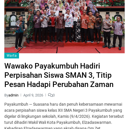
Warta
Wawako Payakumbuh Hadiri
Perpisahan Siswa SMAN 3, Titip
Pesan Hadapi Perubahan Zaman
By
admin
April 9, 2026
0
Payakumbuh — Suasana haru dan penuh kebersamaan mewarnai
acara perpisahan siswa kelas XII SMA Negeri 3 Payakumbuh yang
digelar di lingkungan sekolah, Kamis (9/4/2026). Kegiatan tersebut
turut dihadiri Wakil Wali Kota Payakumbuh, Elzadaswarman.
Kehadiran Elzadaswarman yang akrab disapa Om Zet…